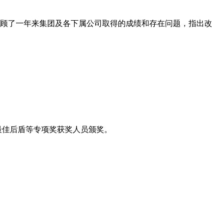
回顾了一年来集团及各下属公司取得的成绩和存在问题，指出改
佳后盾等专项奖获奖人员颁奖。