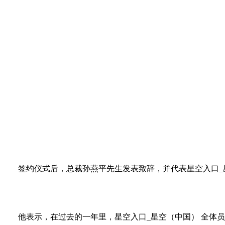
签约仪式后，总裁孙燕平先生发表致辞，并代表星空入口_星空
他表示，在过去的一年里，星空入口_星空（中国） 全体员工