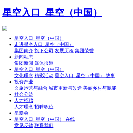
星空入口_星空（中国）
星空入口_星空（中国）
走进星空入口_星空（中国）
集团简介
旗下公司
发展历程
集团荣誉
新闻动态
集团新闻
媒体报道
星空入口_星空（中国）
文化理念
精彩活动
星空入口_星空（中国） 故事
投资产业
文旅运营与融合
城市更新与改造
美丽乡村与赋能
社会公益
人才招聘
人才理念
招聘职位
星籍会
星空入口_星空（中国） 在线
意见反馈
联系我们