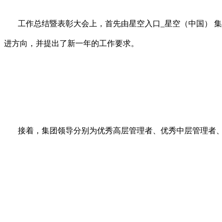
工作总结暨表彰大会上，首先由星空入口_星空（中国） 集团
进方向，并提出了新一年的工作要求。
接着，集团领导分别为优秀高层管理者、优秀中层管理者、