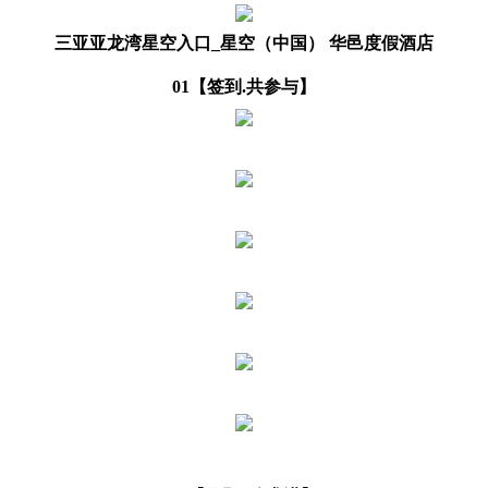
三亚亚龙湾星空入口_星空（中国） 华邑度假酒店
01【签到.共参与】