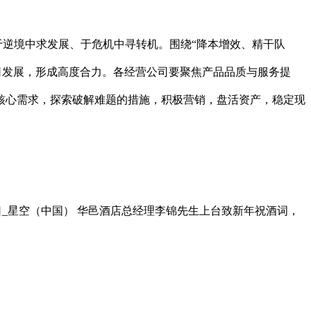
逆境中求发展、于危机中寻转机。围绕“降本增效、精干队
司发展，形成高度合力。各经营公司要聚焦产品品质与服务提
核心需求，探索破解难题的措施，积极营销，盘活资产，稳定现
口_星空（中国） 华邑酒店总经理李锦先生上台致新年祝酒词，