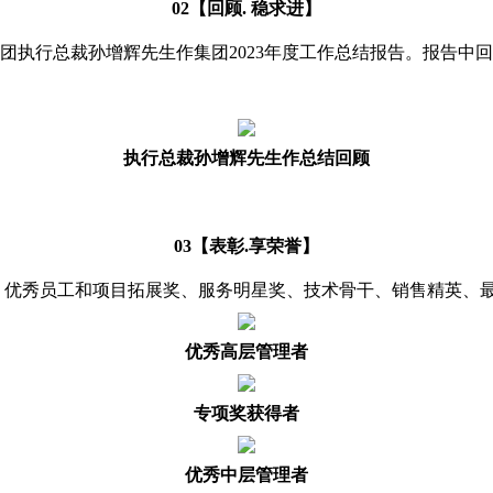
02【回顾. 稳求进】
执行总裁孙增辉先生作集团2023年度工作总结报告。报告中
执行总裁孙增辉先生作总结回顾
03【表彰.享荣誉】
优秀员工和项目拓展奖、服务明星奖、技术骨干、销售精英、最
优秀高层管理者
专项奖获得者
优秀中层管理者