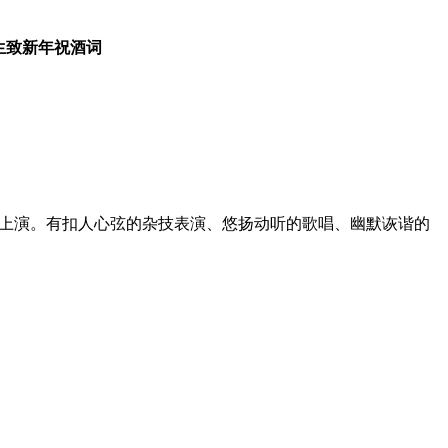
生致新年祝酒词
番上演。有扣人心弦的杂技表演、悠扬动听的歌唱、幽默诙谐的