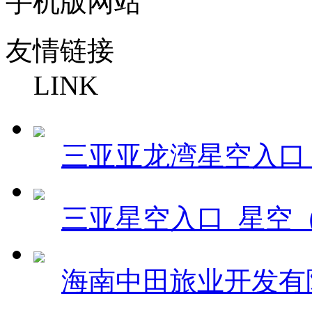
手机版网站
友情链接
LINK
三亚亚龙湾星空入口
三亚星空入口_星空
海南中田旅业开发有