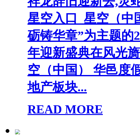
祥龙辞旧迎新去,灵蛇纳
星空入口_星空（中
砺铸华章”为主题的2
年迎新盛典在风光旖
空（中国） 华邑度
地产板块...
READ MORE