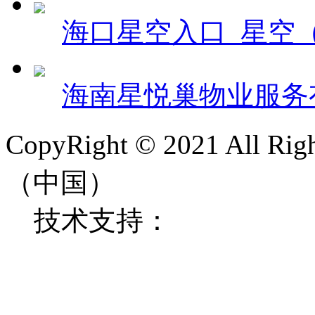
海口星空入口_星空
海南星悦巢物业服务
CopyRight © 2021 All
（中国）
技术支持：