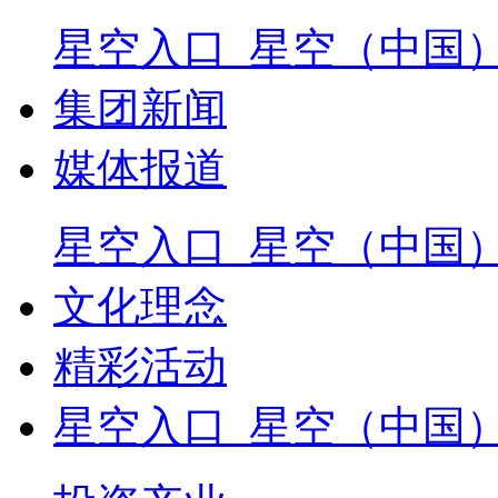
星空入口_星空（中国）
集团新闻
媒体报道
星空入口_星空（中国
文化理念
精彩活动
星空入口_星空（中国）