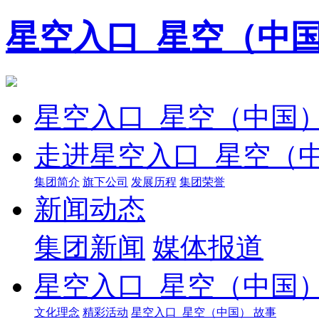
星空入口_星空（中
星空入口_星空（中国
走进星空入口_星空（
集团简介
旗下公司
发展历程
集团荣誉
新闻动态
集团新闻
媒体报道
星空入口_星空（中国
文化理念
精彩活动
星空入口_星空（中国） 故事