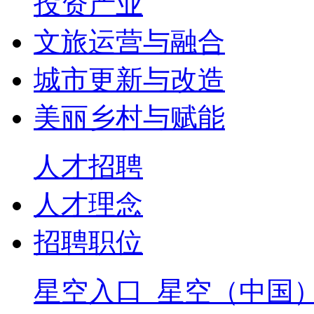
投资产业
文旅运营与融合
城市更新与改造
美丽乡村与赋能
人才招聘
人才理念
招聘职位
星空入口_星空（中国）