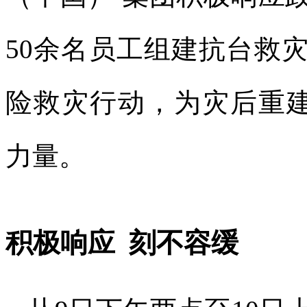
50余名员工组建抗台救
险救灾行动，为灾后重
力量。
积极响应 刻不容缓