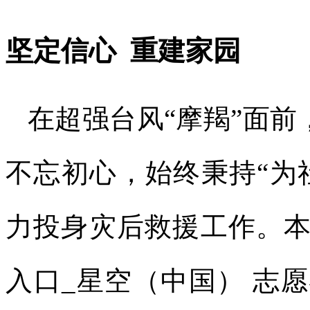
坚定信心 重建家园
在超强台风“摩羯”面前
不忘初心，始终秉持“为
力投身灾后救援工作。
入口_星空（中国） 志