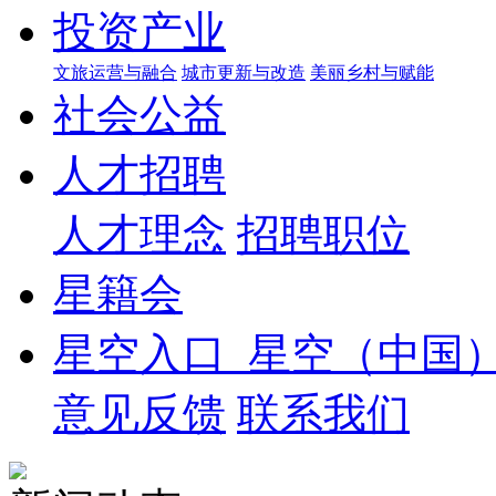
投资产业
文旅运营与融合
城市更新与改造
美丽乡村与赋能
社会公益
人才招聘
人才理念
招聘职位
星籍会
星空入口_星空（中国）
意见反馈
联系我们