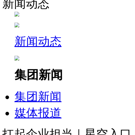
新闻动态
新闻动态
集团新闻
集团新闻
媒体报道
扛起企业担当｜星空入口