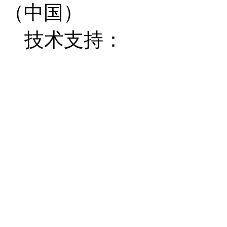
（中国）
技术支持：