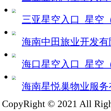
三亚星空入口_星空
海南中田旅业开发有
海口星空入口_星空
海南星悦巢物业服务
CopyRight © 2021 All