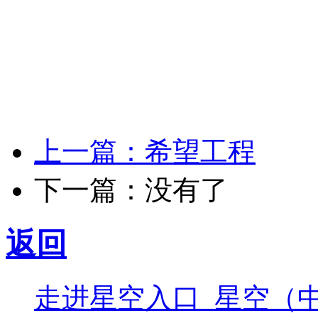
上一篇：希望工程
下一篇：没有了
返回
走进星空入口_星空（