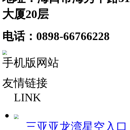
大厦20层
电话：0898-66766228
手机版网站
友情链接
LINK
三亚亚龙湾星空入口